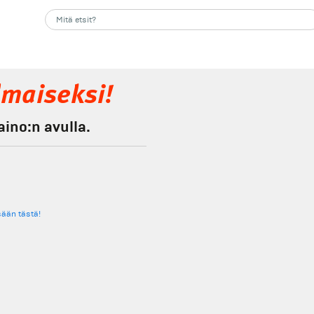
lmaiseksi!
ino:n avulla.
sään tästä!