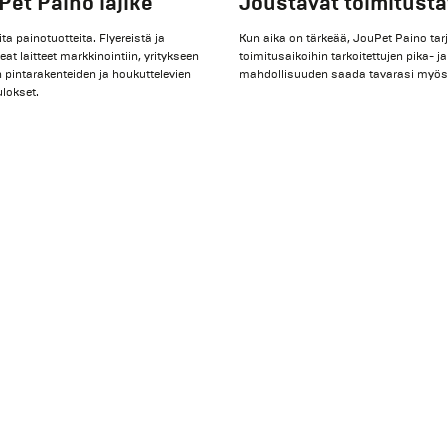
Pet Paino lajike
Joustavat toimitustava
a painotuotteita. Flyereistä ja
Kun aika on tärkeää, JouPet Paino tarjo
keat laitteet markkinointiin, yritykseen
toimitusaikoihin tarkoitettujen pika- ja
 pintarakenteiden ja houkuttelevien
mahdollisuuden saada tavarasi myös 
lokset.