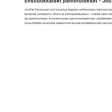
Ensiluokkaiset painotulokset - Jou
JouPet Paino:ssä voit tutustua laajaan valikoimaan hienostuneit
korteista julisteisiin, lehtiin ja pahvipakkauksiin - meiltä saat oi
tai tapahtumaan. Innovatiivisten painomenetelmien, tyylikkäiden
olosuhteiden ansiosta takaamme sinulle korkeatasoiset painotu