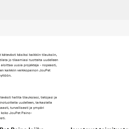
kätevästi käsiksi kaikkiin tilauksiin,
tilata jo tilaamiasi tuotteita uudelleen
 aloittaa uusia projekteja - nopeasti,
oven kaikkiin verkkopainon JouPet
äyttöön.
evästi hallita tilauksiasi, tietojasi ja
notuotteita uudelleen, tarkastella
asti, turvallisesti ja ympäri
 koko JouPet Paino-
sti.