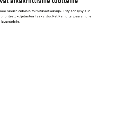
t aikakriittisille tuotteille
aa sinulle erilaisia toimitusratkaisuja. Erityisen lyhyisiin
 prioriteettikuljetusten lisäksi JouPet Paino tarjoaa sinulle
lauantaisin.