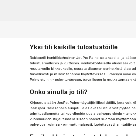
Yksi tili kaikille tulostustöille
Rekisteröi henkilökohtainen JouPet Paino-asiakastilisi ja pääset 
tulostusmalleihin ja kuitteihin. Henkilökohtaisella alueellasi voit 
muutamalla klikkauksella, seurata tilausten senhetkistä tilaa tai
turvallisesti ja milloin tahansa käytettävissäsi. Pääsysi avaa 
Paino etuihin - asiantuntevaan, turvalliseen ja mutkattomaan k
Onko sinulla jo tili?
Kirjaudu sisään JouPet Paino-käyttäjätilillesi täällä, jotta voit kät
laskujasi. Salasanalla suojatulla asiakasalueella voit pyytää pai
toimitustilannetta tai koordinoida uusia painoprojekteja - tehokka
vuorokauden. Kirjautumalla sisään pääset suoraan käyttämään
palveluvalikoimaa - ammattimaisesti, luotettavasti ja intuitiivise